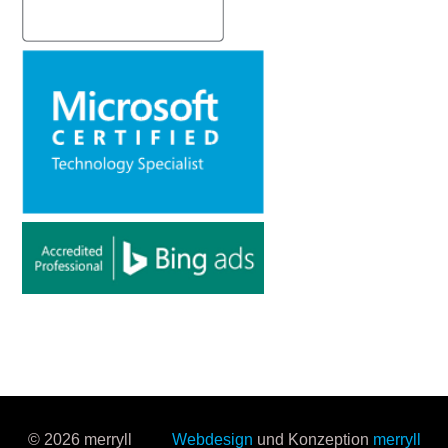
© 2026 merryll
Webdesign
und Konzeption
merryll