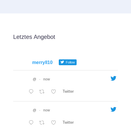
Letztes Angebot
merryll10
Follow
@
·
now
Twitter
@
·
now
Twitter