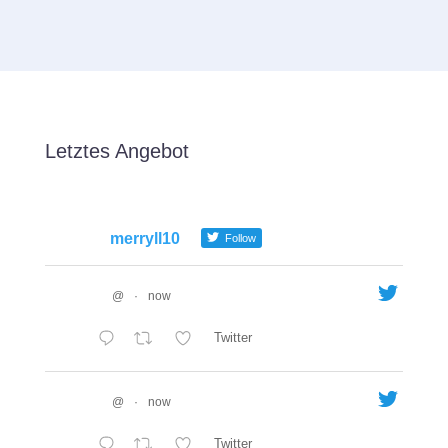
Letztes Angebot
merryll10
Follow
@
·
now
Twitter
@
·
now
Twitter