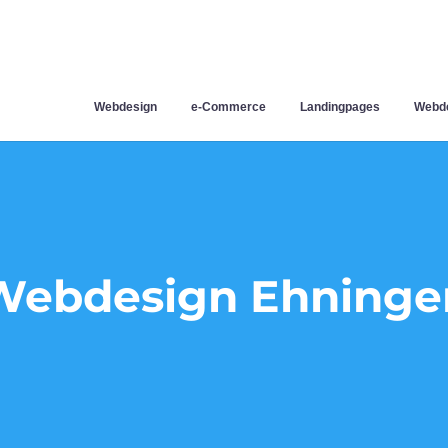
Webdesign
e-Commerce
Landingpages
Webde
Webdesign Ehninge