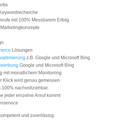
erbs
Keywordrecherche
nrufe mit 100% Messbarem Erfolg
e Marketingkonzepte
gn
erce
Lösungen
optimierung
z.B. Google und Microsoft Bing
nwerbung
Google und Microsoft Bing
g mit monatlichem Monitorring
er Klick wird genau gemessen
s 100% nachvollziehbar,
 jeder einzelne Anruf kommt
nservice
 kompetent und zuverlässig.