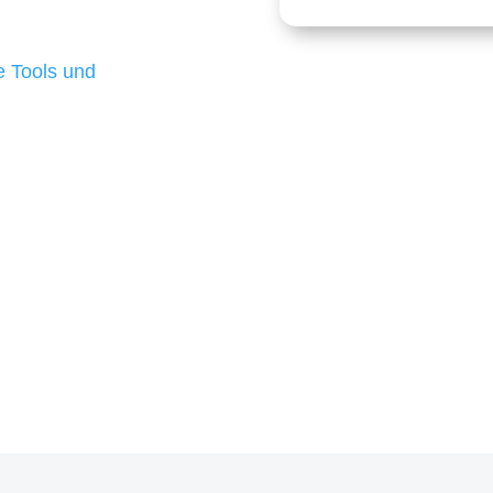
 die für ihr
d besten Ergebnisse
 Tools und
, um unsere Kunden in
m Projekt?