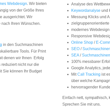
nes Webdesign
. Wir bieten
Analyse des Wettbew
hängig von der Größe Ihres
Keywordanalyse
und 
 ausgerichtet. Wir
Messung Klicks und A
zielgruppenorientiert
e nach Ihren Wünschen.
modernes Webdesign
Responsive Webdesi
Online Shop
/
E-Comm
ng
in den Suchmaschinen
SEO
/
Suchmaschinen
kalierbare Tools. Für Print
SEA
/
Suchmaschine
it denen wir Ihnen Erfolg
100% messbarer Erfol
duziert nicht nur die
Google Analytics, jed
it Sie können Ihr Budget
Mit
Call Tracking
ist e
über welche Kampagne
hervorragender Kunde
Einfach nett, sympathisch,
Sprechen Sie mit uns.