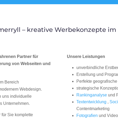
erryll – kreative Werbekonzepte i
ahrenen Partner für
Unsere Leistungen
erung von Webseiten und
unverbindliche Erstbe
Erstellung und Progr
Perfekte geografische 
im Bereich
strategische Konzepti
, modernem Webdesign.
Rankinganalyse
und P
uns individuelle
Textentwicklung
,
Soci
hes Unternehmen.
Contentmarketing
 für Sie komplette
Fotografien
und Videos