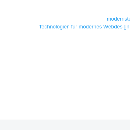
daher Tools und Technologien benötigen,
Unternehmen die kostengünstigsten un
liefern. Daher verwenden wir
modernste
Technologien für modernes Webdesign
allen Webprojekten zufriedenzustellen.
Sie haben Fragen zu Ihre
07121 / 9294977
info@merryll.de