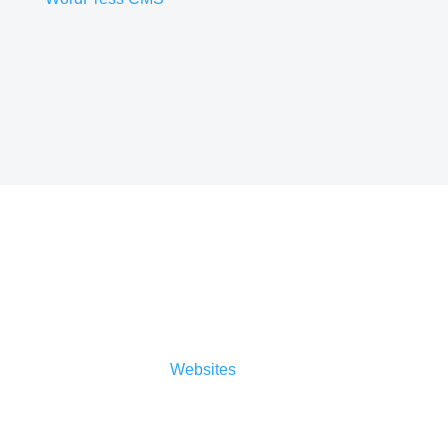
Sicherheit
Auch der Sicherheitsaspekt ist nicht zu
vernachlässigen.
Websites
müssen täglich
Angriffen im Sekundentakt standhalten. Es gilt,
den Sicherheitsstandard so hoch wie möglich zu