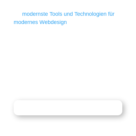
besten Ergebnisse liefern. Daher verwenden
wir
modernste Tools und Technologien für
modernes Webdesign
, um unsere Kunden in
allen Webprojekten zufriedenzustellen.
Sie haben Fragen zu Ihrem
Projekt?
07121 / 9294977
info@merryll.de
Kostenlose Beratung