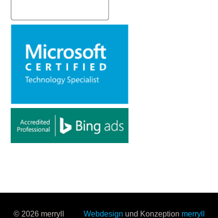
© 2026 merryll
Webdesign
und Konzeption
merryll