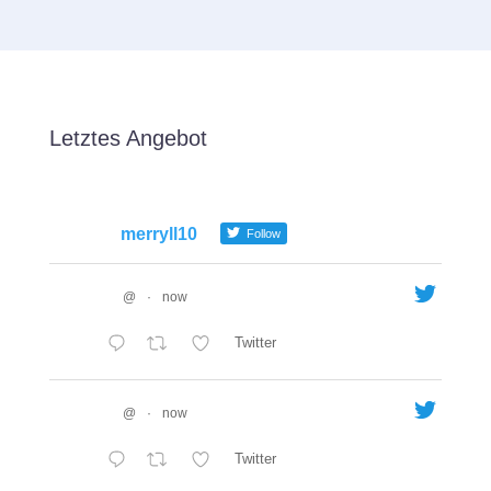
Letztes Angebot
merryll10
Follow
@
·
now
Twitter
@
·
now
Twitter