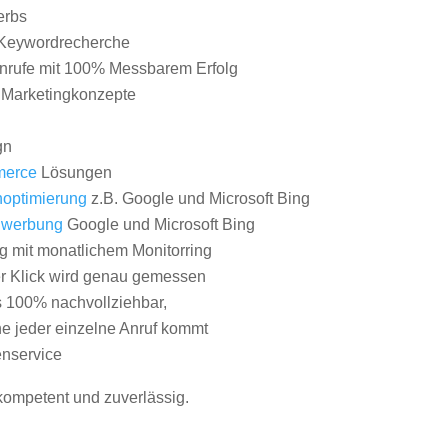
erbs
Keywordrecherche
nrufe mit 100% Messbarem Erfolg
e Marketingkonzepte
gn
erce
Lösungen
optimierung
z.B. Google und Microsoft Bing
nwerbung
Google und Microsoft Bing
g mit monatlichem Monitorring
er Klick wird genau gemessen
s 100% nachvollziehbar,
 jeder einzelne Anruf kommt
nservice
 kompetent und zuverlässig.