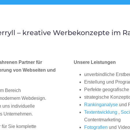
ryll – kreative Werbekonzepte im
ahrenen Partner für
Unsere Leistungen
erung von Webseiten und
unverbindliche Erstbe
Erstellung und Progr
Perfekte geografische 
im Bereich
strategische Konzepti
, modernem Webdesign.
Rankinganalyse
und P
uns individuelle
Textentwicklung
,
Soci
hes Unternehmen.
Contentmarketing
 für Sie komplette
Fotografien
und Videos