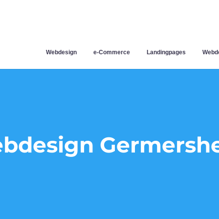
Webdesign
e-Commerce
Landingpages
Webde
bdesign Germersh