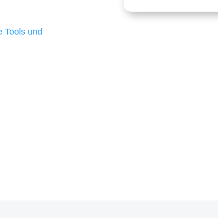
 die für ihr
d besten Ergebnisse
 Tools und
, um unsere Kunden in
m Projekt?