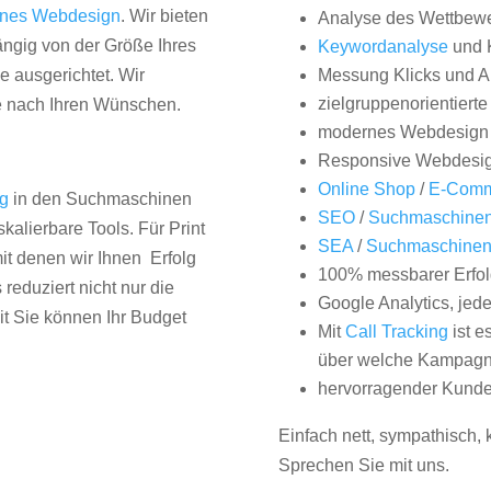
nes Webdesign
. Wir bieten
Analyse des Wettbew
hängig von der Größe Ihres
Keywordanalyse
und 
 ausgerichtet. Wir
Messung Klicks und A
zielgruppenorientiert
e nach Ihren Wünschen.
modernes Webdesign
Responsive Webdesi
Online Shop
/
E-Comm
ng
in den Suchmaschinen
SEO
/
Suchmaschinen
kalierbare Tools. Für Print
SEA
/
Suchmaschine
it denen wir Ihnen Erfolg
100% messbarer Erfol
duziert nicht nur die
Google Analytics, jed
it Sie können Ihr Budget
Mit
Call Tracking
ist e
über welche Kampagne
hervorragender Kunde
Einfach nett, sympathisch,
Sprechen Sie mit uns.