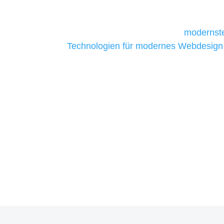
daher Tools und Technologien benötigen,
Unternehmen die kostengünstigsten un
liefern. Daher verwenden wir
modernste
Technologien für modernes Webdesign
allen Webprojekten zufriedenzustellen.
Sie haben Fragen zu Ihre
07121 / 9294977
info@merryll.de