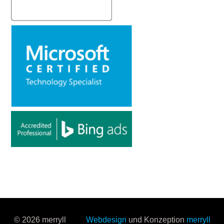
© 2026 merryll
Webdesign
und Konzeption
merryll