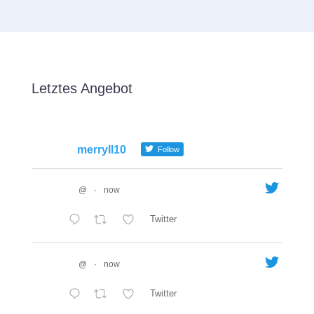
Letztes Angebot
merryll10
Follow
@
·
now
Twitter
@
·
now
Twitter