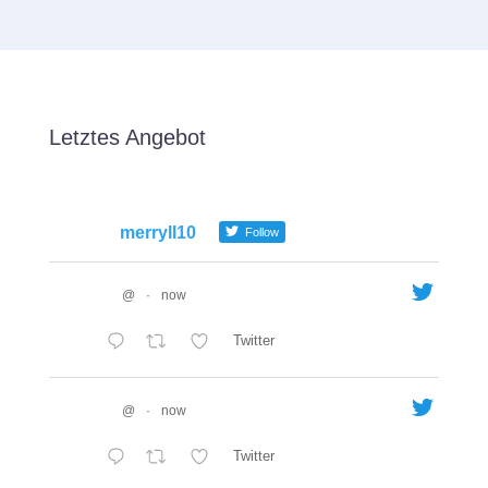
Letztes Angebot
merryll10
Follow
@
·
now
Twitter
@
·
now
Twitter