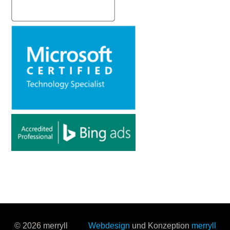
© 2026 merryll
Webdesign
und Konzeption
merryll