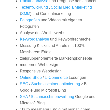
Rankinganalyse
und Prognose der Chancen
Textentwicklung
,
Social Media Marketing
(
SMM
) und Contentmarketing
Fotografien
und Videos mit eigenen
Fotografen
Analyse des Wettbewerbs
Keywordanalyse
und Keywordrecherche
Messung Klicks und Anrufe mit 100%
Messbarem Erfolg
zielgruppenorientierte Marketingkonzepte
modernes Webdesign
Responsive Webdesign
Online Shop
/
E-Commerce
Lösungen
SEO
/
Suchmaschinenoptimierung
z.B.
Google und Microsoft Bing
SEA
/
Suchmaschinenwerbung
Google und
Microsoft Bing
100% messbarer Erfolg mit monatlichem