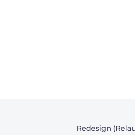
, um unsere Kunden in
m Projekt?
Redesign (Relau