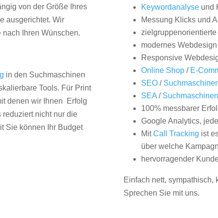
hängig von der Größe Ihres
Keywordanalyse
und 
 ausgerichtet. Wir
Messung Klicks und A
zielgruppenorientiert
e nach Ihren Wünschen.
modernes Webdesign
Responsive Webdesi
Online Shop
/
E-Comm
ng
in den Suchmaschinen
SEO
/
Suchmaschinen
kalierbare Tools. Für Print
SEA
/
Suchmaschine
it denen wir Ihnen Erfolg
100% messbarer Erfol
duziert nicht nur die
Google Analytics, jed
it Sie können Ihr Budget
Mit
Call Tracking
ist e
über welche Kampagne
hervorragender Kunde
Einfach nett, sympathisch,
Sprechen Sie mit uns.