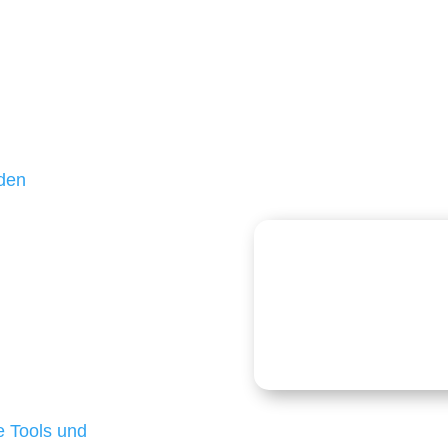
unden sind kleine und
ßteil unserer Kunden
hr als 10 Jahren treu –
 und einen langfristigen
nden
echnologien
logien ist für kleine
Kostenlose
onders anspruchsvoll,
e Budgets verfügen und
 die für ihr
d besten Ergebnisse
 Tools und