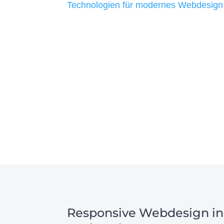
Technologien für modernes Webdesign
allen Webprojekten zufriedenzustellen.
Sie haben Fragen zu Ihre
07121 / 9294977
info@merryll.de
Responsive Webdesign in