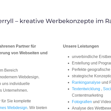
ryll – kreative Werbekonzepte im 
ahrenen Partner für
Unsere Leistungen
erung von Webseiten und
unverbindliche Erstbe
Erstellung und Progr
Perfekte geografische 
im Bereich
strategische Konzepti
, modernem Webdesign.
Rankinganalyse
und P
uns individuelle
Textentwicklung
,
Soci
hes Unternehmen.
Contentmarketing
 für Sie komplette
Fotografien
und Videos
nes Webdesign
. Wir bieten
Analyse des Wettbew