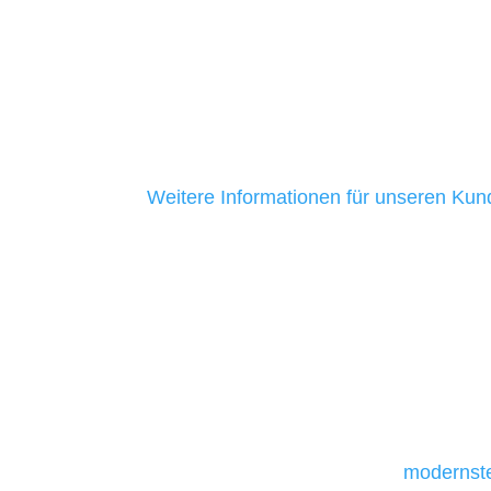
ihrer Unternehmen zu helfen. Unsere K
mittelständische Unternehmen. Ein Gro
aus Baden-Württemberg ist uns seit me
ein Zeichen dafür, dass wir ehrlich sind
Kundenservice bieten.
Weitere Informationen für unseren Ku
Unsere Werkzeuge und T
Die Auswahl relevanter Tools und Techno
und mittelständische Unternehmen bes
da sie in der Regel nur über begrenzt
daher Tools und Technologien benötigen,
Unternehmen die kostengünstigsten un
liefern. Daher verwenden wir
modernste