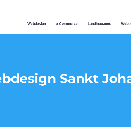
Webdesign
e-Commerce
Landingpages
Webde
bdesign Sankt Joh