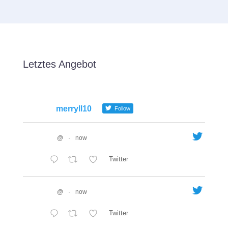
Letztes Angebot
merryll10
Follow
@
·
now
Twitter
@
·
now
Twitter