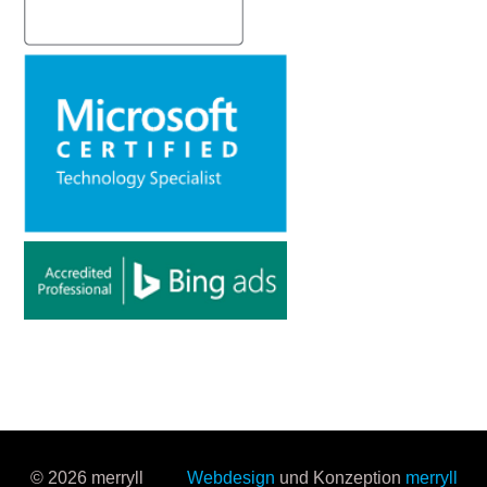
© 2026 merryll
Webdesign
und Konzeption
merryll