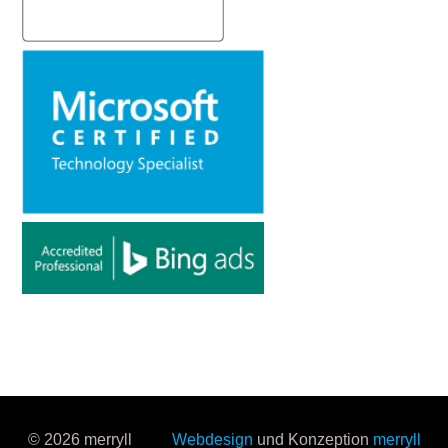
© 2026 merryll
Webdesign
und Konzeption
merryll