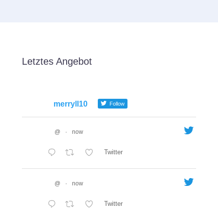
Letztes Angebot
merryll10
Follow
@
·
now
Twitter
@
·
now
Twitter