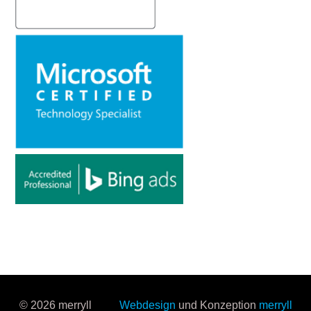
© 2026 merryll
Webdesign
und Konzeption
merryll