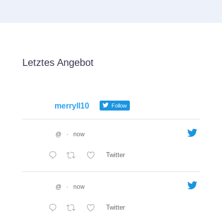
Letztes Angebot
merryll10
Follow
@
·
now
Twitter
@
·
now
Twitter