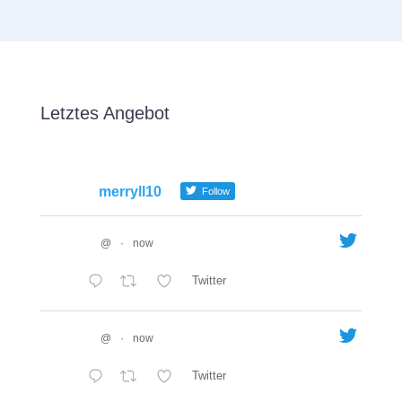
Letztes Angebot
merryll10
Follow
@
·
now
Twitter
@
·
now
Twitter