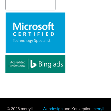
© 2026 merryll
Webdesign
und Konzeption
merryll