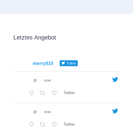
Letztes Angebot
merryll10
Follow
@
·
now
Twitter
@
·
now
Twitter