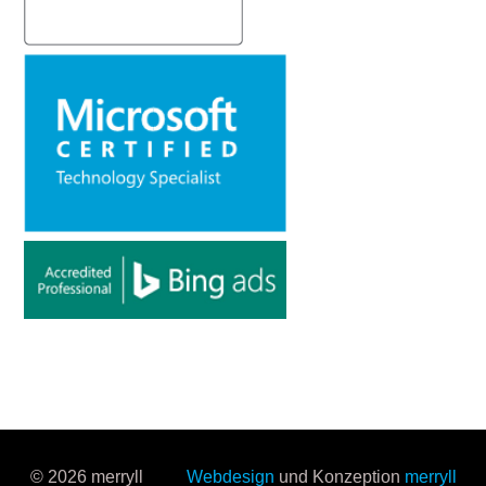
© 2026 merryll
Webdesign
und Konzeption
merryll