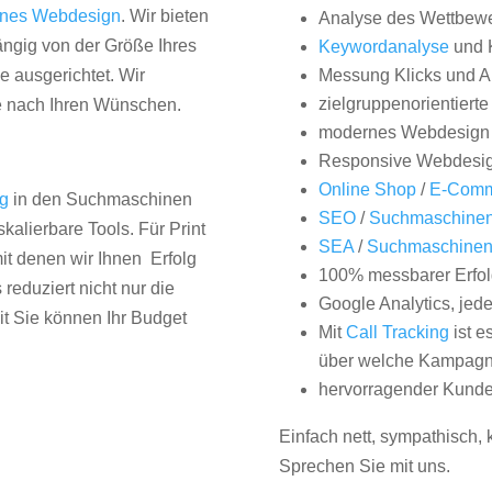
nes Webdesign
. Wir bieten
Analyse des Wettbew
hängig von der Größe Ihres
Keywordanalyse
und 
 ausgerichtet. Wir
Messung Klicks und A
zielgruppenorientiert
e nach Ihren Wünschen.
modernes Webdesign
Responsive Webdesi
Online Shop
/
E-Comm
ng
in den Suchmaschinen
SEO
/
Suchmaschinen
kalierbare Tools. Für Print
SEA
/
Suchmaschine
it denen wir Ihnen Erfolg
100% messbarer Erfol
duziert nicht nur die
Google Analytics, jed
it Sie können Ihr Budget
Mit
Call Tracking
ist e
über welche Kampagne
hervorragender Kunde
Einfach nett, sympathisch,
Sprechen Sie mit uns.