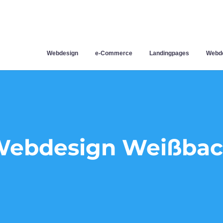
Webdesign
e-Commerce
Landingpages
Webde
ebdesign Weißba