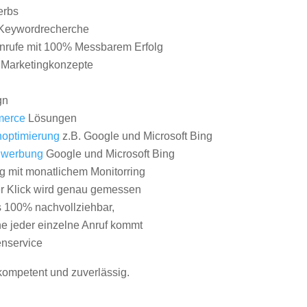
erbs
Keywordrecherche
nrufe mit 100% Messbarem Erfolg
e Marketingkonzepte
gn
erce
Lösungen
optimierung
z.B. Google und Microsoft Bing
nwerbung
Google und Microsoft Bing
g mit monatlichem Monitorring
er Klick wird genau gemessen
s 100% nachvollziehbar,
 jeder einzelne Anruf kommt
nservice
 kompetent und zuverlässig.