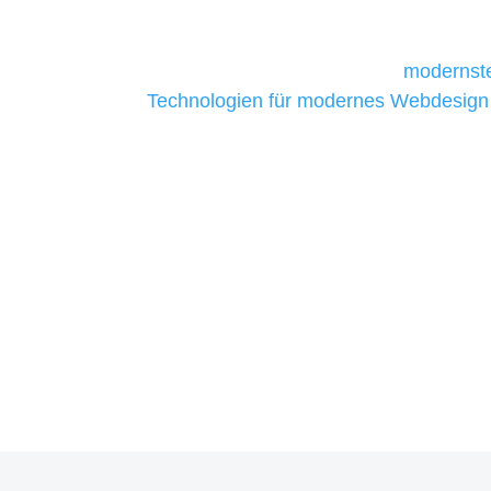
daher Tools und Technologien benötigen,
Unternehmen die kostengünstigsten un
liefern. Daher verwenden wir
modernste
Technologien für modernes Webdesign
allen Webprojekten zufriedenzustellen.
Sie haben Fragen zu Ihre
07121 / 9294977
info@merryll.de