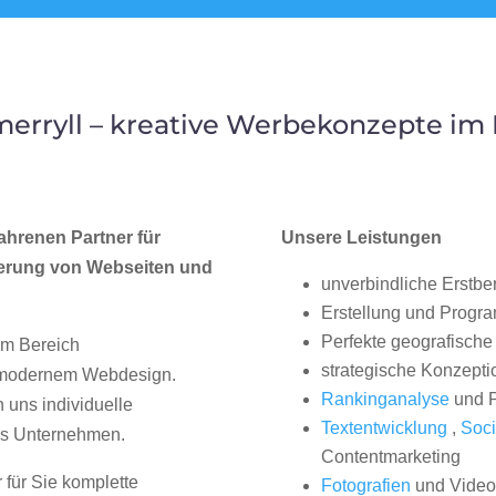
erryll – kreative Werbekonzepte i
ahrenen Partner für
Unsere Leistungen
erung von Webseiten und
unverbindliche Erstbe
Erstellung und Progr
Perfekte geografische 
im Bereich
strategische Konzepti
, modernem Webdesign.
Rankinganalyse
und P
uns individuelle
Textentwicklung
,
Soci
hes Unternehmen.
Contentmarketing
 für Sie komplette
Fotografien
und Videos