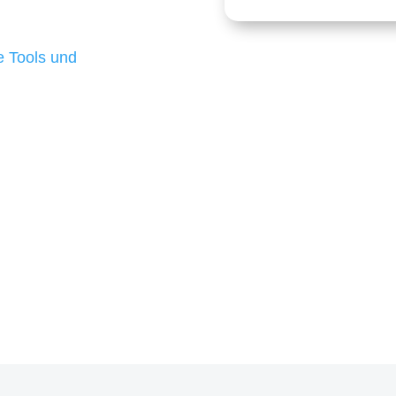
 die für ihr
d besten Ergebnisse
 Tools und
, um unsere Kunden in
m Projekt?