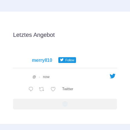
Letztes Angebot
merryll10
Follow
@
·
now
Twitter