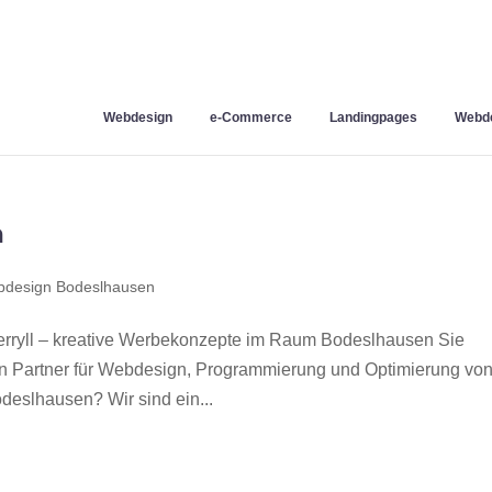
Webdesign
e-Commerce
Landingpages
Webde
n
design Bodeslhausen
ryll – kreative Werbekonzepte im Raum Bodeslhausen Sie
en Partner für Webdesign, Programmierung und Optimierung vo
eslhausen? Wir sind ein...